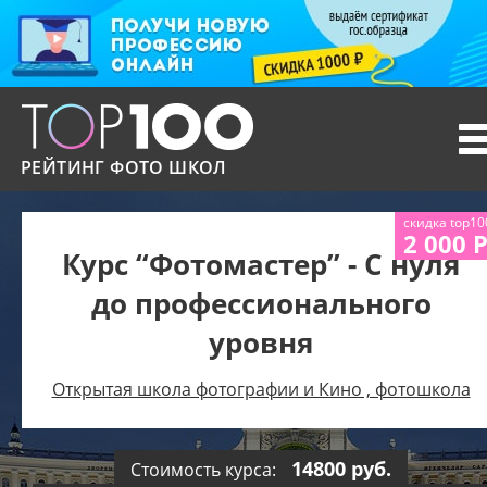
T
n
РЕЙТИНГ ФОТО ШКОЛ
скидка top10
2 000 
Курс “Фотомастер” - С нуля
до профессионального
уровня
Открытая школа фотографии и Кино , фотошкола
14800 руб.
Стоимость курса: